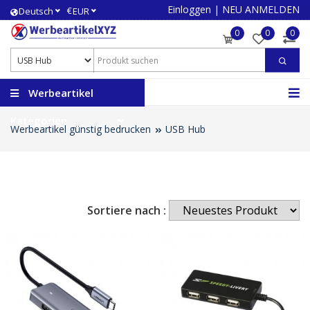
Einloggen
|
NEU ANMELDEN
€
Deutsch
EUR
0
0
0
Werbeartikel
Kategorien
Werbeartikel günstig bedrucken
USB Hub
Sortiere nach :