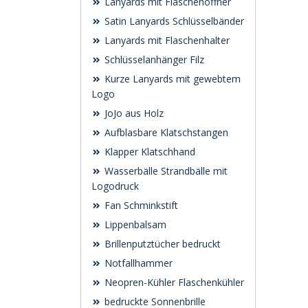
Lanyards mit Flaschenöffner
Satin Lanyards Schlüsselbänder
Lanyards mit Flaschenhalter
Schlüsselanhänger Filz
Kurze Lanyards mit gewebtem
Logo
JoJo aus Holz
Aufblasbare Klatschstangen
Klapper Klatschhand
Wasserbälle Strandbälle mit
Logodruck
Fan Schminkstift
Lippenbalsam
Brillenputztücher bedruckt
Notfallhammer
Neopren-Kühler Flaschenkühler
bedruckte Sonnenbrille