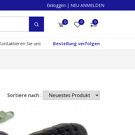
Einloggen
|
NEU ANMELDEN
0
0
0
Kontaktieren Sie uns
Bestellung verfolgen
Sortiere nach :