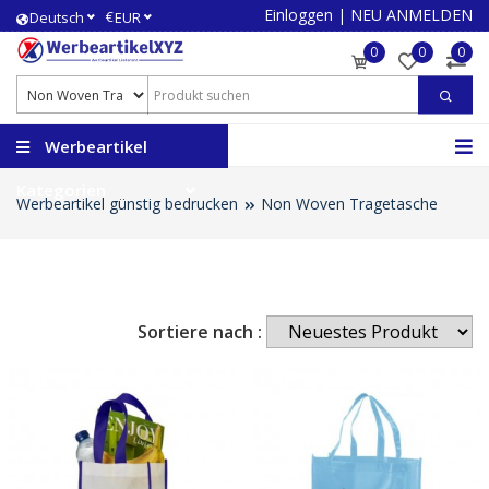
Einloggen
|
NEU ANMELDEN
€
Deutsch
EUR
0
0
0
Werbeartikel
Kategorien
Werbeartikel günstig bedrucken
Non Woven Tragetasche
Sortiere nach :