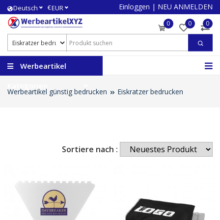
Einloggen
|
NEU ANMELDEN
€
Deutsch
EUR
0
0
0
Werbeartikel
Kategorien
Werbeartikel günstig bedrucken
Eiskratzer bedrucken
Sortiere nach :