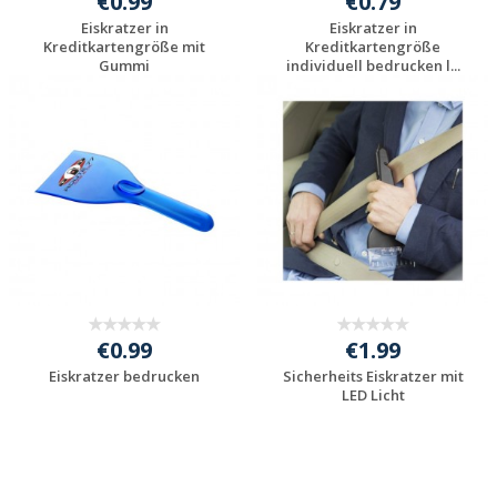
€0.99
€0.79
Eiskratzer in
Eiskratzer in
Kreditkartengröße mit
Kreditkartengröße
Gummi
individuell bedrucken l...
Preis unverbindlich
Preis unverbindlich
anfragen
anfragen
€0.99
€1.99
Eiskratzer bedrucken
Sicherheits Eiskratzer mit
LED Licht
Preis unverbindlich
Preis unverbindlich
anfragen
anfragen