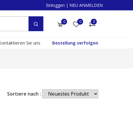
Einloggen
|
NEU ANMELDEN
0
0
0
Kontaktieren Sie uns
Bestellung verfolgen
Sortiere nach :