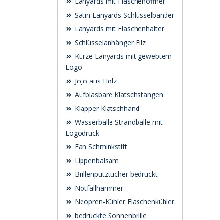
Lanyards mit Flaschenöffner
Satin Lanyards Schlüsselbänder
Lanyards mit Flaschenhalter
Schlüsselanhänger Filz
Kurze Lanyards mit gewebtem
Logo
JoJo aus Holz
Aufblasbare Klatschstangen
Klapper Klatschhand
Wasserbälle Strandbälle mit
Logodruck
Fan Schminkstift
Lippenbalsam
Brillenputztücher bedruckt
Notfallhammer
Neopren-Kühler Flaschenkühler
bedruckte Sonnenbrille