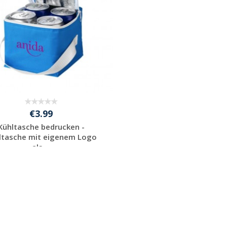
€3.99
Kühltasche bedrucken -
ltasche mit eigenem Logo
als ...
Preis unverbindlich
anfragen