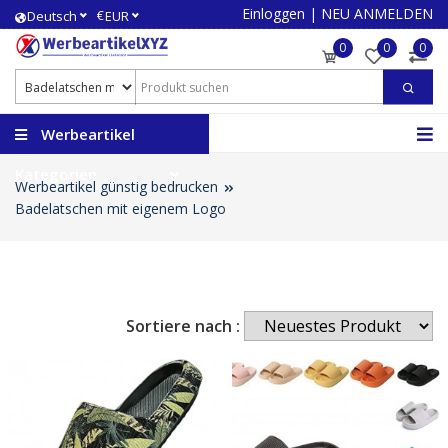
Einloggen
|
NEU ANMELDEN
€
Deutsch
EUR
0
0
0
Werbeartikel
Kategorien
Werbeartikel günstig bedrucken
Badelatschen mit eigenem Logo
Sortiere nach :